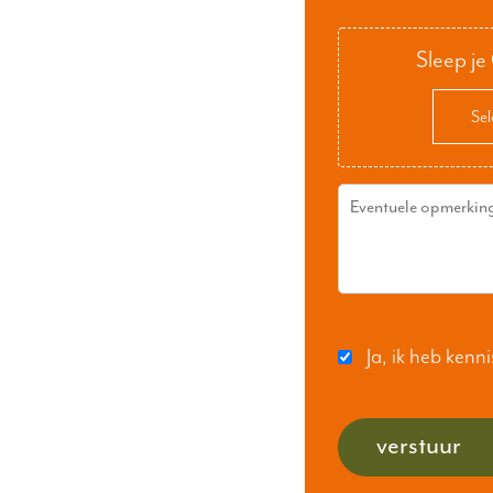
Sleep je
Sel
Ja, ik heb ken
verstuur