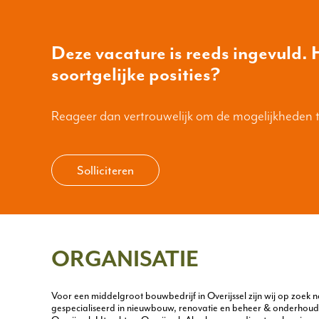
Deze vacature is reeds ingevuld. H
soortgelijke posities?
Reageer dan vertrouwelijk om de mogelijkheden 
Solliciteren
ORGANISATIE
Voor een middelgroot bouwbedrijf in Overijssel zijn wij op zoek
gespecialiseerd in nieuwbouw, renovatie en beheer & onderhoud v