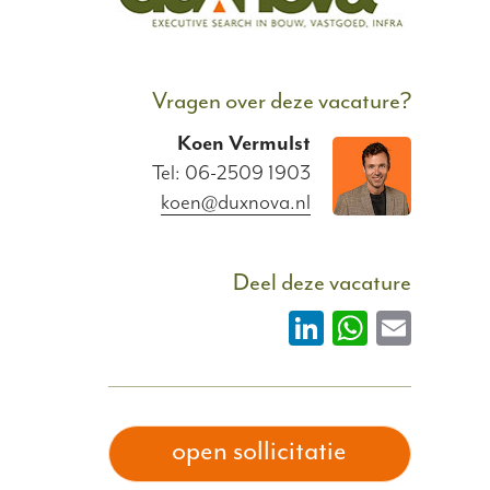
Vragen over deze vacature?
Koen
Vermulst
Tel: 06-2509 1903
koen@duxnova.nl
Deel deze vacature
LinkedIn
WhatsAp
Email
open sollicitatie