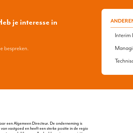
eb je interesse in
ANDERE
Interim
Managin
te bespreken.
Technis
 naar een Algemeen Directeur. De onderneming is
an vastgoed en heeft een sterke positie in de regio