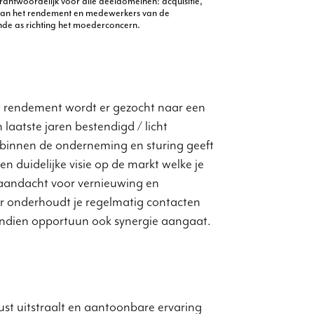
erantwoordelijk voor alle deeldomeinen: acquisitie,
i van het rendement en medewerkers van de
de as richting het moederconcern.
t rendement wordt er gezocht naar een
laatste jaren bestendigd / licht
 binnen de onderneming en sturing geeft
duidelijke visie op de markt welke je
 aandacht voor vernieuwing en
eur onderhoudt je regelmatig contacten
indien opportuun ook synergie aangaat.
st uitstraalt en aantoonbare ervaring