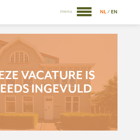
menu
NL
EN
EZE VACATURE IS
EEDS INGEVULD