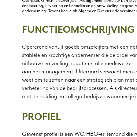
Overijssel, Utrecht en Overijssel. Als algemeen directeur ben je v
engineering, uitvoering en financiën en de ontwikkeling en groe
onderneming. Tevens ben je als Algemeen Directeur de verbinden
FUNCTIEOMSCHRIJVING
Opererend vanuit goede omzetcijfers met een ne
stabiele en krachtige ondernemer die de groei van 
uitbouwt en voeling houdt met alle medewerkers
aan het management. Uiteraard verwacht men een 
weet om te zetten naar een strategisch plan met
verbetering van de bedrijfsprocessen. Als direct
met de holding en collega-bedrijven waarmee je 
PROFIEL
Gewenst profiel is een WO/HBO-er, iemand die ru