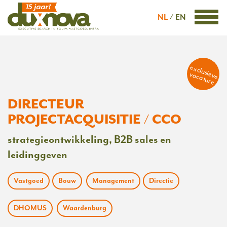
NL
EN
exclusieve
vacature
DIRECTEUR
PROJECTACQUISITIE / CCO
strategieontwikkeling, B2B sales en
leidinggeven
Vastgoed
Bouw
Management
Directie
DHOMUS
Waardenburg