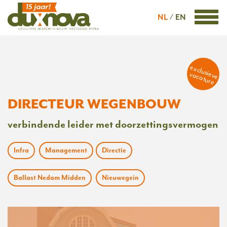
NL
EN
exclusieve
vacature
DIRECTEUR WEGENBOUW
verbindende leider met doorzettingsvermogen
Infra
Management
Directie
Ballast Nedam Midden
Nieuwegein