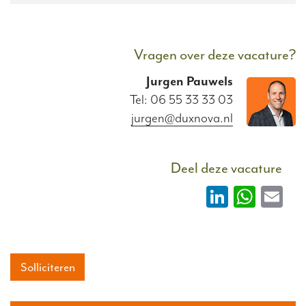
Vragen over deze vacature?
Jurgen
Pauwels
Tel: 06 55 33 33 03
jurgen@duxnova.nl
Deel deze vacature
LinkedIn
What
Em
Solliciteren