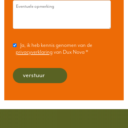
Ja, ik heb kennis genomen van de
privacyverklaring
van Dux Nova
*
verstuur