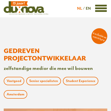
NL
EN
exclusieve
vacature
GEDREVEN
PROJECTONTWIKKELAAR
zelfstandige medior die mee wil bouwen
Vastgoed
Senior specialisten
Student Experience
Amsterdam