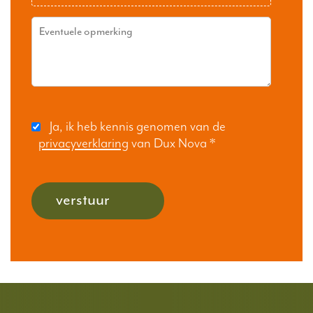
Ja, ik heb kennis genomen van de
privacyverklaring
van Dux Nova
*
verstuur