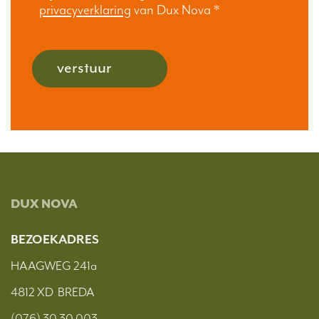
privacyverklaring
van Dux Nova
*
verstuur
DUX NOVA
BEZOEKADRES
HAAGWEG 241a
4812 XD BREDA
(076) 30 30 003