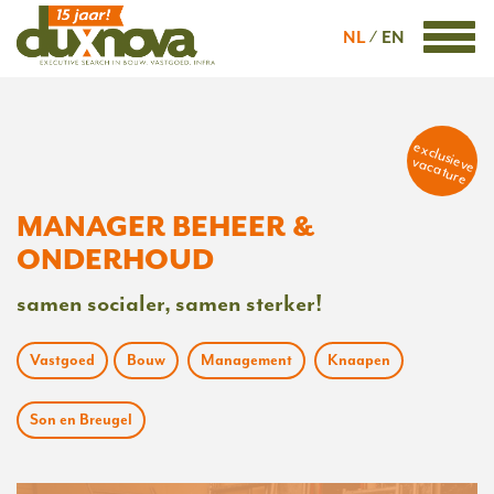
NL
EN
exclusieve
vacature
MANAGER BEHEER &
ONDERHOUD
samen socialer, samen sterker!
Vastgoed
Bouw
Management
Knaapen
Son en Breugel