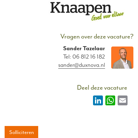
Vragen over deze vacature?
Sander
Tazelaar
Tel: 06 812 16 182
sander@duxnova.nl
Deel deze vacature
LinkedIn
What
Em
Solliciteren