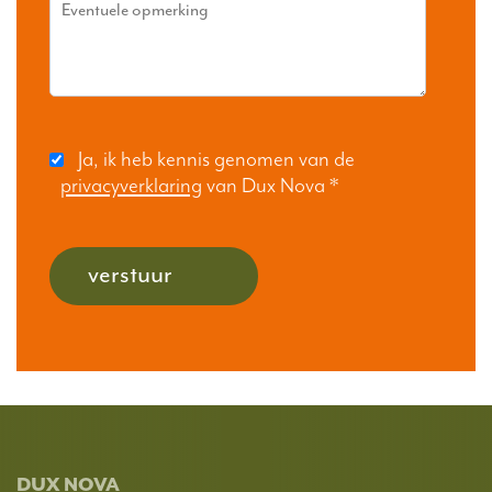
Ja, ik heb kennis genomen van de
privacyverklaring
van Dux Nova
*
verstuur
DUX NOVA