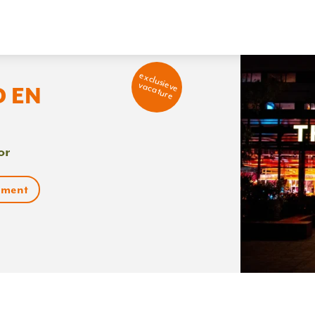
exclusieve
vacature
 EN
or
ment