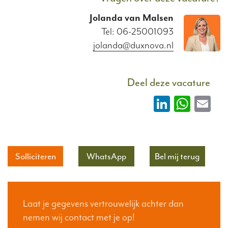
Jolanda
van
Malsen
Tel: 06-25001093
jolanda@duxnova.nl
Deel deze vacature
LinkedIn
What
Em
Solliciteren
WhatsApp
Bel mij terug
Laat je gegevens vertrouwelijk achter dan
nemen wij contact met je op!