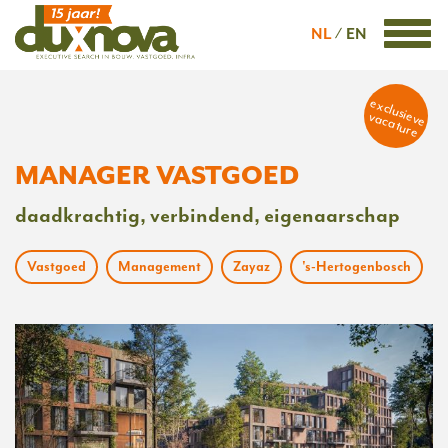
NL
EN
exclusieve
vacature
MANAGER VASTGOED
daadkrachtig, verbindend, eigenaarschap
Vastgoed
Management
Zayaz
's-Hertogenbosch