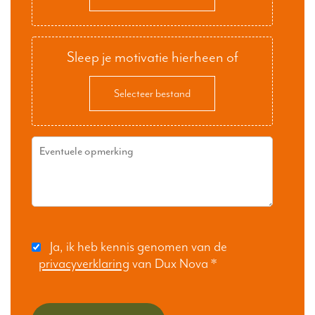
Sleep je motivatie hierheen of
Selecteer bestand
Ja, ik heb kennis genomen van de
privacyverklaring
van Dux Nova
*