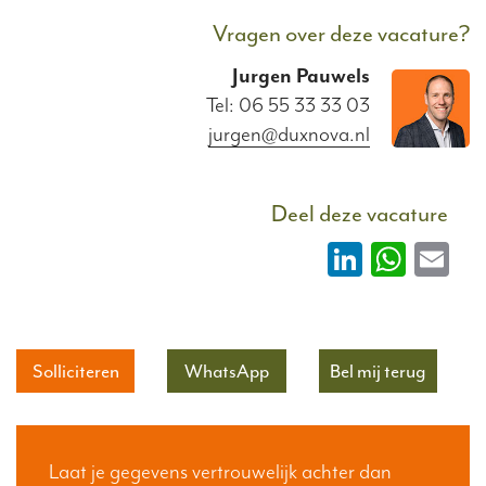
Vragen over deze vacature?
Jurgen
Pauwels
Tel: 06 55 33 33 03
jurgen@duxnova.nl
Deel deze vacature
LinkedIn
What
Em
Solliciteren
WhatsApp
Bel mij terug
Laat je gegevens vertrouwelijk achter dan