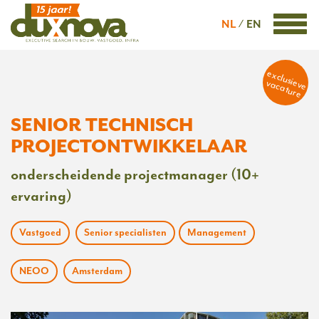
NL
EN
exclusieve
vacature
SENIOR TECHNISCH
PROJECTONTWIKKELAAR
onderscheidende projectmanager (10+
ervaring)
Vastgoed
Senior specialisten
Management
NEOO
Amsterdam