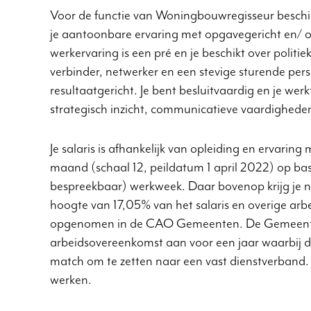
Voor de functie van Woningbouwregisseur beschik
je aantoonbare ervaring met opgavegericht en/ o
werkervaring is een pré en je beschikt over politieke
verbinder, netwerker en een stevige sturende perso
resultaatgericht. Je bent besluitvaardig en je wer
strategisch inzicht, communicatieve vaardighed
Je salaris is afhankelijk van opleiding en ervarin
maand (schaal 12, peildatum 1 april 2022) op basi
bespreekbaar) werkweek. Daar bovenop krijg je n
hoogte van 17,05% van het salaris en overige arb
opgenomen in de CAO Gemeenten. De Gemeente 
arbeidsovereenkomst aan voor een jaar waarbij de
match om te zetten naar een vast dienstverband. 
werken.