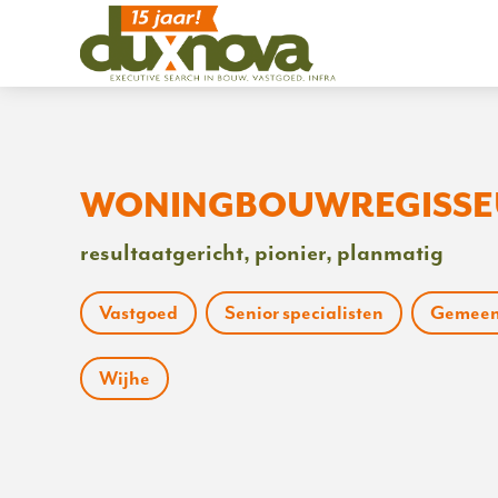
WONINGBOUWREGISSE
resultaatgericht, pionier, planmatig
Vastgoed
Senior specialisten
Gemeen
Wijhe