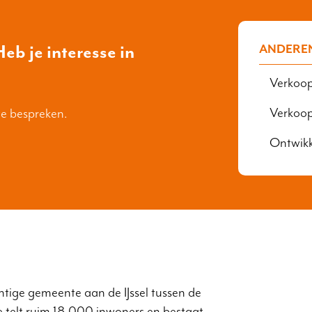
eb je interesse in
ANDERE
Verkoop
Verkoo
te bespreken.
Ontwik
chtige gemeente aan de IJssel tussen de
telt ruim 18.000 inwoners en bestaat