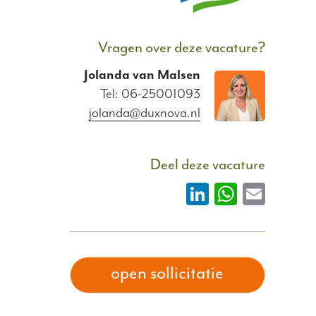
Vragen over deze vacature?
Jolanda
van
Malsen
Tel: 06-25001093
jolanda@duxnova.nl
Deel deze vacature
LinkedIn
WhatsAp
Email
open sollicitatie