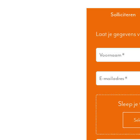
Solliciteren
Laat je gegevens v
Sleep je
Sel