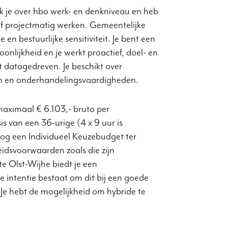
 je over hbo werk- en denkniveau en heb
f projectmatig werken. Gemeentelijke
 en bestuurlijke sensitiviteit. Je bent een
onlijkheid en je werkt proactief, doel- en
kt datagedreven. Je beschikt over
en en onderhandelingsvaardigheden.
g maximaal € 6.103,- bruto per
s van een 36-urige (4 x 9 uur is
og een Individueel Keuzebudget ter
eidsvoorwaarden zoals die zijn
Olst-Wijhe biedt je een
 intentie bestaat om dit bij een goede
Je hebt de mogelijkheid om hybride te