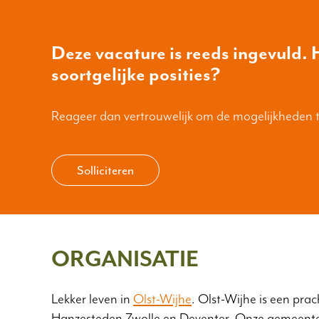
Deze vacature is reeds ingevuld. H
soortgelijke posities?
Reageer dan vertrouwelijk om de mogelijkheden 
Solliciteren
ORGANISATIE
Lekker leven in
Olst-Wijhe
. Olst-Wijhe is een pra
Hanzesteden Zwolle en Deventer. Onze gemeente 