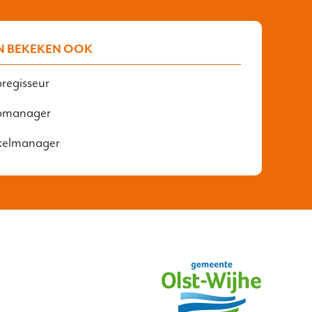
N BEKEKEN OOK
regisseur
pmanager
kelmanager