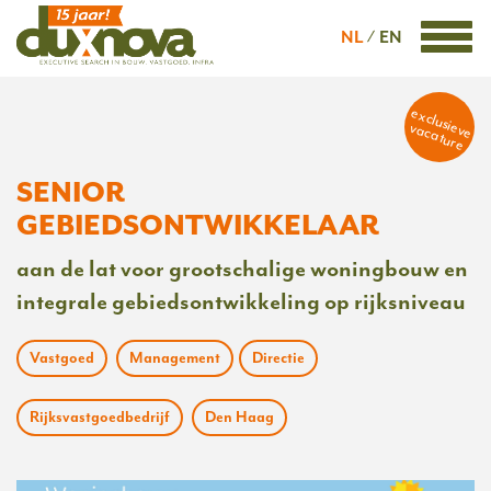
NL
EN
exclusieve
vacature
SENIOR
GEBIEDSONTWIKKELAAR
aan de lat voor grootschalige woningbouw en
integrale gebiedsontwikkeling op rijksniveau
Vastgoed
Management
Directie
Rijksvastgoedbedrijf
Den Haag