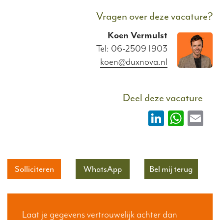
Vragen over deze vacature?
Koen
Vermulst
Tel: 06-2509 1903
koen@duxnova.nl
Deel deze vacature
LinkedIn
What
Em
Solliciteren
WhatsApp
Bel mij terug
Laat je gegevens vertrouwelijk achter dan