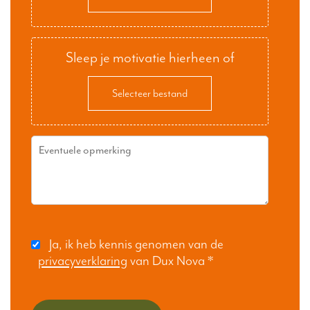
Sleep je motivatie hierheen of
Selecteer bestand
Ja, ik heb kennis genomen van de
privacyverklaring
van Dux Nova
*