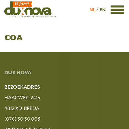
NL
EN
COA
DUX NOVA
BEZOEKADRES
HAAGWEG 241a
4812 XD BREDA
(076) 30 30 003