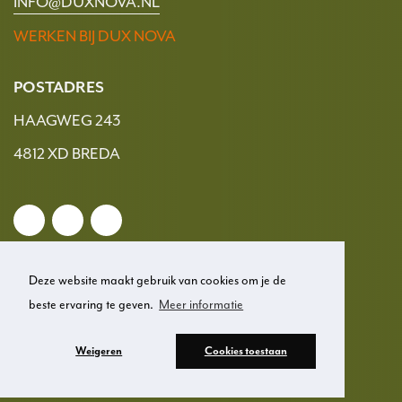
INFO@DUXNOVA.NL
WERKEN BIJ DUX NOVA
POSTADRES
HAAGWEG 243
4812 XD BREDA
Deze website maakt gebruik van cookies om je de
beste ervaring te geven.
Meer informatie
© 2026 Dux Nova
Weigeren
Cookies toestaan
Privacy
Disclaimer
Cookies