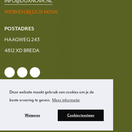
INFO@DUXNOVA.NL
WERKEN BIJ DUX NOVA
POSTADRES
HAAGWEG 243
4812 XD BREDA
Deze website maakt gebruik van cookies om je de
beste ervaring te geven.
Meer informatie
© 2026 Dux Nova
Weigeren
Cookies toestaan
Privacy
Disclaimer
Cookies