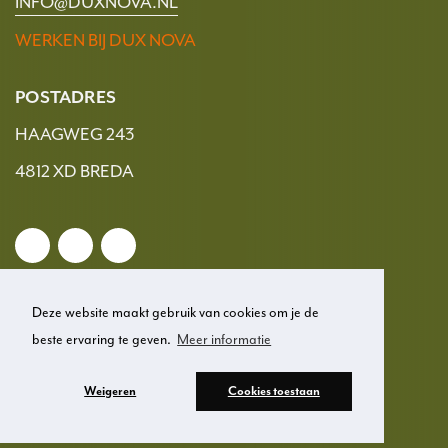
INFO@DUXNOVA.NL
WERKEN BIJ DUX NOVA
POSTADRES
HAAGWEG 243
4812 XD BREDA
Deze website maakt gebruik van cookies om je de
beste ervaring te geven.
Meer informatie
© 2026 Dux Nova
Weigeren
Cookies toestaan
Privacy
Disclaimer
Cookies