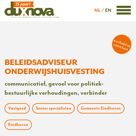
NL
EN
exclusieve
vacature
BELEIDSADVISEUR
ONDERWIJSHUISVESTING
communicatief, gevoel voor politiek-
bestuurlijke verhoudingen, verbinder
Vastgoed
Senior specialisten
Gemeente Eindhoven
Eindhoven