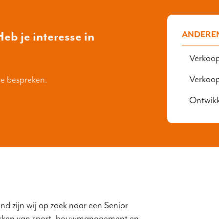
eb je interesse in
ANDERE
Verkoop
Verkoo
te bespreken.
Ontwik
nd zijn wij op zoek naar een Senior
takken van sport, bouwmanagement en