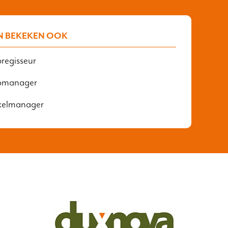
N BEKEKEN OOK
regisseur
pmanager
kelmanager