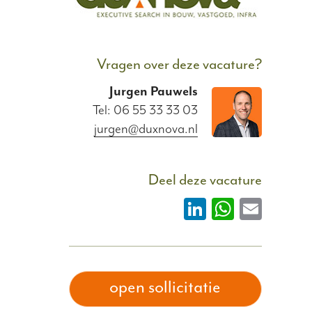
Vragen over deze vacature?
Jurgen
Pauwels
Tel: 06 55 33 33 03
jurgen@duxnova.nl
Deel deze vacature
LinkedIn
WhatsAp
Email
open sollicitatie