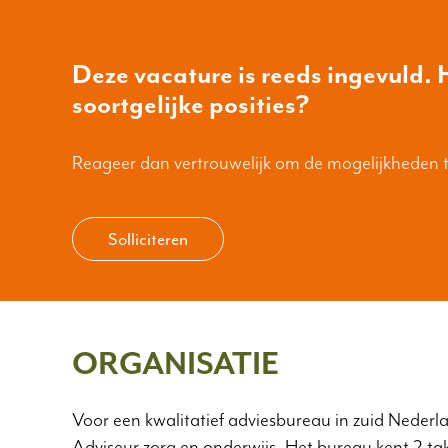
Deze vacature is reeds ingevuld. H
soortgelijke posities?
Reageer dan vertrouwelijk om de mogelijkheden 
Solliciteren
ORGANISATIE
Voor een kwalitatief adviesbureau in zuid Nederla
Adviseur zorg en onderwijs. Het bureau kent 2 