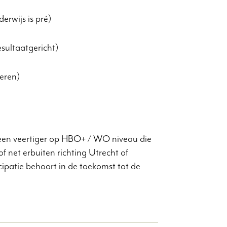
erwijs is pré)
esultaatgericht)
leren)
j een veertiger op HBO+ / WO niveau die
f net erbuiten richting Utrecht of
ipatie behoort in de toekomst tot de