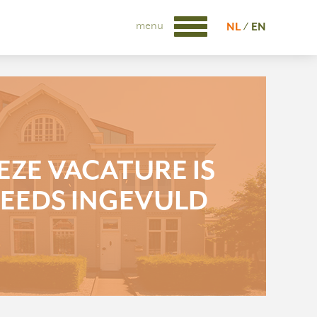
menu
NL
EN
EZE VACATURE IS
EEDS INGEVULD