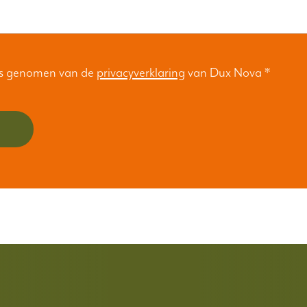
nis genomen van de
privacyverklaring
van Dux Nova
*