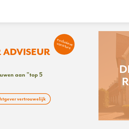
exclusieve
vacature
 ADVISEUR
D
ouwen aan "top 5
R
tgever vertrouwelijk