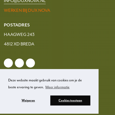
INFO@DUXNOVA.NL
WERKEN BIJ DUX NOVA
POSTADRES
HAAGWEG 243
4812 XD BREDA
Deze website maakt gebruik van cookies om je de
beste ervaring te geven.
Meer informatie
© 2026 Dux Nova
Weigeren
Cookies toestaan
Privacy
Disclaimer
Cookies