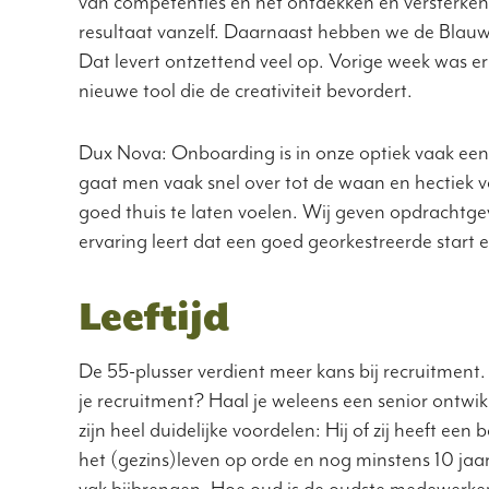
van competenties en het ontdekken en versterken 
resultaat vanzelf. Daarnaast hebben we de Blauw
Dat levert ontzettend veel op. Vorige week was e
nieuwe tool die de creativiteit bevordert.
Dux Nova: Onboarding is in onze optiek vaak een
gaat men vaak snel over tot de waan en hectiek 
goed thuis te laten voelen. Wij geven opdrachtg
ervaring leert dat een goed georkestreerde start
Leeftijd
De 55-plusser verdient meer kans bij recruitment. 
je recruitment? Haal je weleens een senior ontwikk
zijn heel duidelijke voordelen: Hij of zij heeft 
het (gezins)leven op orde en nog minstens 10 jaar
vak bijbrengen. Hoe oud is de oudste medewerker