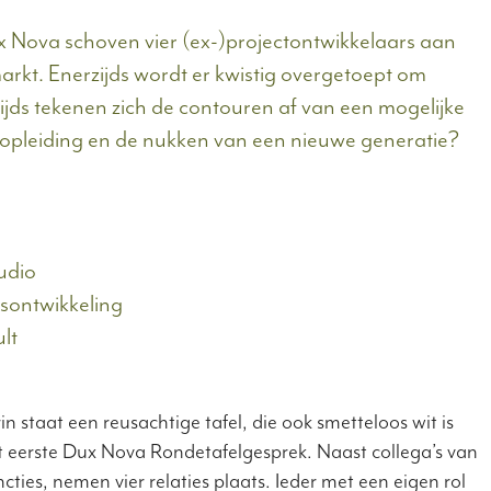
x Nova schoven vier (ex-)projectontwikkelaars aan
rkt. Enerzijds wordt er kwistig overgetoept om
ijds tekenen zich de contouren af van een mogelijke
r, opleiding en de nukken van een nieuwe generatie?
udio
sontwikkeling
lt
 staat een reusachtige tafel, die ook smetteloos wit is
et eerste Dux Nova Rondetafelgesprek. Naast collega’s van
ies, nemen vier relaties plaats. Ieder met een eigen rol