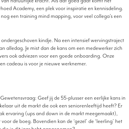
van natuurlijke kracht. Als dat goed gaat komt het
hoed Academy, een plek voor inspiratie en kennisdeling.
r nog een training mind mapping, voor veel collega’s een
 ondergeschoven kindje. Na een intensief wervingstraject
van alledag. Je mist dan de kans om een medewerker zich
evers ook adviezen voor een goede onboarding. Onze
 een cadeau is voor je nieuwe werknemer.
Gewetensvraag: Geef jij de 55-plusser een eerlijke kans in
elaar uit de markt die ook een seniorenleeftijd heeft? Er
een bak ervaring (ups and down in de markt meegemaakt),
 voor de boeg. Bovendien kan de ‘gezel’ de ‘leerling’ het
 die je dit jaar hebt aangenomen?