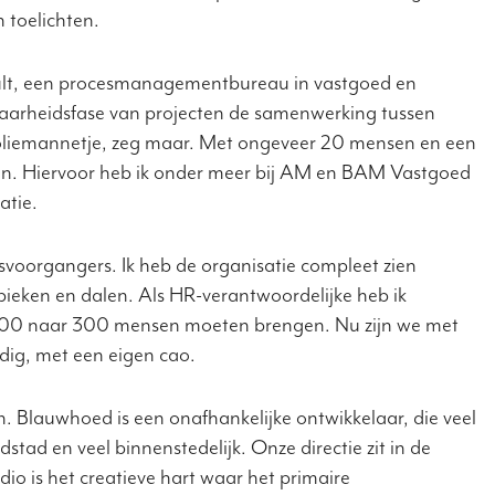
n toelichten.
onsult, een procesmanagementbureau in vastgoed en
baarheidsfase van projecten de samenwerking tussen
et oliemannetje, zeg maar. Met ongeveer 20 mensen en een
 klein. Hiervoor heb ik onder meer bij AM en BAM Vastgoed
atie.
tsvoorgangers. Ik heb de organisatie compleet zien
eken en dalen. Als HR-verantwoordelijke heb ik
an 600 naar 300 mensen moeten brengen. Nu zijn we met
ndig, met een eigen cao.
n. Blauwhoed is een onafhankelijke ontwikkelaar, die veel
tad en veel binnenstedelijk. Onze directie zit in de
dio is het creatieve hart waar het primaire